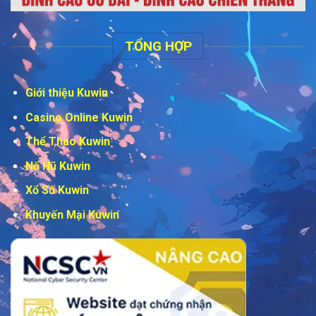
TỔNG HỢP
Giới thiệu Kuwin
Casino Online Kuwin
Thể Thao Kuwin
Nổ Hũ Kuwin
Xổ Số Kuwin
Khuyến Mại Kuwin