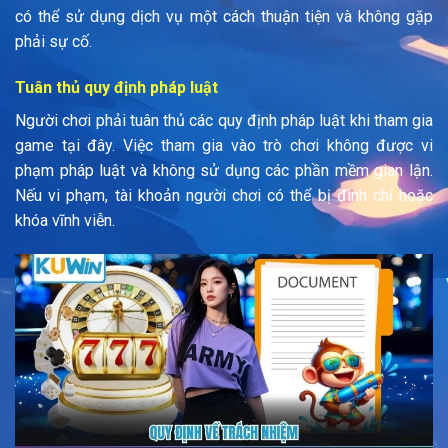
có thể sử dụng dịch vụ một cách thuận tiện và không gặp
phải sự cố.
Tuân thủ quy định pháp luật
Người chơi phải tuân thủ các quy định pháp luật khi tham gia
game tại đây. Việc tham gia vào trò chơi không được vi
phạm pháp luật và không sử dụng các phần mềm gian lận.
Nếu vi phạm, tài khoản người chơi có thể bị đình chỉ hoặc
khóa vĩnh viễn.