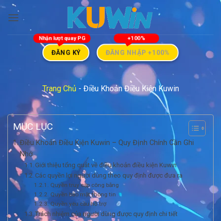
Bỏ
qua
nội
dung
ĐĂNG NHẬP +100%
ĐĂNG KÝ
Trang Chủ
-
Điều Khoản Điều Kiện Kuwin
MỤC LỤC
Điều Khoản Điều Kiện Kuwin – Quy Định Chính Cần Ghi
Nhớ
Giới thiệu tổng quát về điều khoản điều kiện Kuwin
Các quyền lợi người dùng theo quy định được đưa ra
Quyền truy cập công bằng
Quyền bảo mật thông tin
Quyền yêu cầu hỗ trợ
Trách nhiệm của người dùng được quy định chi tiết