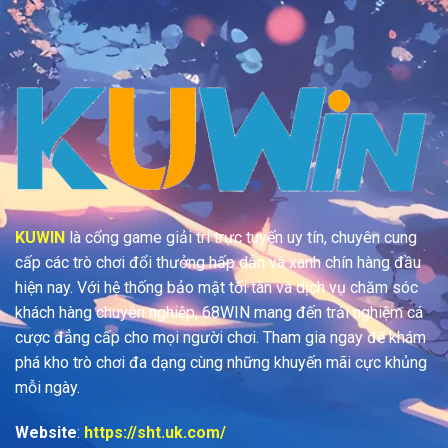
KUWIN
là cổng game giải trí trực tuyến uy tín, chuyên cung
cấp các trò chơi đổi thưởng hấp dẫn và xanh chín hàng đầu
hiện nay. Với hệ thống bảo mật tối tân và dịch vụ chăm sóc
khách hàng chuyên nghiệp, 68WIN mang đến trải nghiệm cá
cược đẳng cấp cho mọi người chơi. Tham gia ngay để khám
phá kho trò chơi đa dạng cùng những khuyến mãi cực khủng
mỗi ngày.
Website
:
https://sht.uk.com/