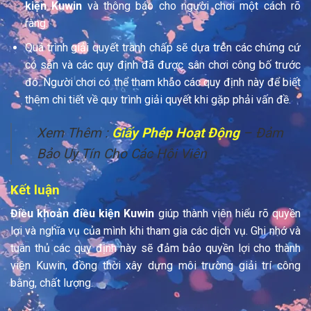
kiện Kuwin
và thông báo cho người chơi một cách rõ
ràng.
Quá trình giải quyết tranh chấp sẽ dựa trên các chứng cứ
có sẵn và các quy định đã được sân chơi công bố trước
đó. Người chơi có thể tham khảo các quy định này để biết
thêm chi tiết về quy trình giải quyết khi gặp phải vấn đề.
Xem Thêm :
Giấy Phép Hoạt Động
– Đảm
Bảo Uy Tín Cho Các Hội Viên
Kết luận
Điều khoản điều kiện Kuwin
giúp thành viên hiểu rõ quyền
lợi và nghĩa vụ của mình khi tham gia các dịch vụ. Ghi nhớ và
tuân thủ các quy định này sẽ đảm bảo quyền lợi cho thành
viên Kuwin, đồng thời xây dựng môi trường giải trí công
bằng, chất lượng.