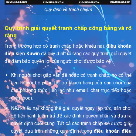
Quy định về trách nhiệm
Quy trình giải quyết tranh chấp công bằng và rõ
ràng
Trong trường hợp có tranh chấp hoặc khiếu nại,
điều khoản
điều kiện Kuwin
đã quy định rõ ràng các quy trình giải quyết
để đảm bảo quyền lợi của người chơi được bảo vệ.
Khi người chơi gặp vấn đề hoặc có tranh chấp, họ có thể
liên hệ với bộ phận hỗ trợ khách hàng của sân chơi qua
các phương thức liên lạc như email, chat trực tiếp hoặc
điện thoại.
Nếu khiếu nại không thể giải quyết ngay lập tức, sân chơi
sẽ tiến hành kiểm tra để xác định nguyên nhân và đưa ra
quyết định cuối cùng. Tất cả các tranh chấp sẽ được giải
quyết dựa trên những quy định trong
điều khoản điều