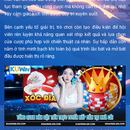
tục tham gia nhiều vòng cược mà không cần chờ đợi lâu, nhờ
vậy cảm giác kịch tính được duy trì xuyên suốt.
Bên cạnh yếu tố giải trí, trò chơi còn tạo điều kiện để hội
viên rèn luyện khả năng quan sát nhịp kết quả và lựa chọn
cửa cược phù hợp với chiến thuật cá nhân. Sự hấp dẫn còn
nằm ở tính minh bạch khi toàn bộ quá trình lắc bát và mở bát
đều được hiển thị rõ ràng.