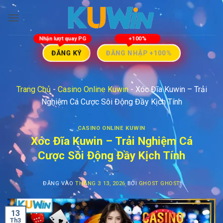
Bỏ
qua
nội
dung
ĐĂNG KÝ
ĐĂNG NHẬP +100%
Trang Chủ
-
Casino Online Kuwin
-
Xóc Đĩa Kuwin – Trải
Nghiệm Cá Cược Sôi Động Đầy Kịch Tính
CASINO ONLINE KUWIN
Xóc Đĩa Kuwin – Trải Nghiệm Cá
Cược Sôi Động Đầy Kịch Tính
ĐĂNG VÀO
THÁNG 3 13, 2026
BỞI
GHOST GHOST
13
Th3