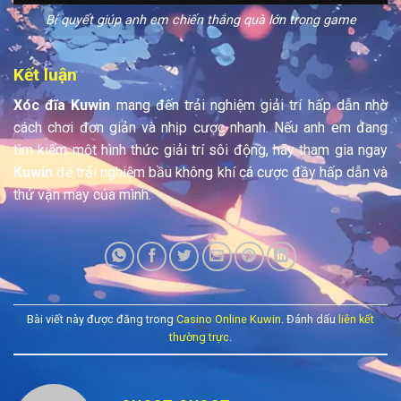
Bí quyết giúp anh em chiến thắng quà lớn trong game
Kết luận
Xóc đĩa Kuwin
mang đến trải nghiệm giải trí hấp dẫn nhờ
cách chơi đơn giản và nhịp cược nhanh. Nếu anh em đang
tìm kiếm một hình thức giải trí sôi động, hãy tham gia ngay
Kuwin
để trải nghiệm bầu không khí cá cược đầy hấp dẫn và
thử vận may của mình.
Bài viết này được đăng trong
Casino Online Kuwin
. Đánh dấu
liên kết
thường trực
.