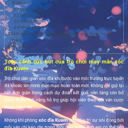
tổ chức
Cách vận hành
Các cửa cược
Trình tự đặt tiền
Yếu tố quyết định
Kinh nghiệm tham gia xóc đĩa Kuwin giúp tối ưu cơ hội
thắng
Kết luận
Toàn cảnh sức hút của trò chơi may mắn xóc
đĩa Kuwin
Trò chơi dân gian xóc đĩa khi bước vào môi trường trực tuyến
đã khoác lên mình diện mạo hoàn toàn mới. Không chỉ giữ lại
nét đơn giản trong cách dự đoán kết quả, nền tảng còn bổ
sung nhiều tính năng hỗ trợ giúp hội viên theo dõi ván cược
thuận tiện hơn.
Không khí phòng
xóc đĩa Kuwin
luôn duy trì sự sôi động bởi
mỗi ván chỉ kéo dài trong thời gian ngắn. Anh em có thể liên