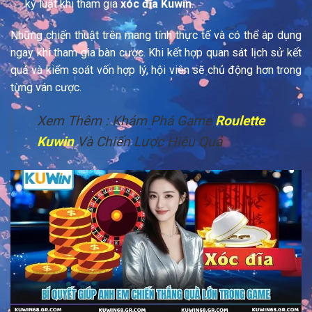
kỷ luật khi tham gia
xóc đĩa Kuwin
.
Những chiến thuật trên mang tính thực tế và có thể áp dụng
ngay khi tham gia bàn cược. Khi kết hợp quan sát lịch sử kết
quả và kiểm soát vốn hợp lý, hội viên sẽ chủ động hơn trong
từng ván cược.
Xem Thêm : Khám Phá Game
Roulette
Kuwin
Và Chiến Lược Hiệu Quả