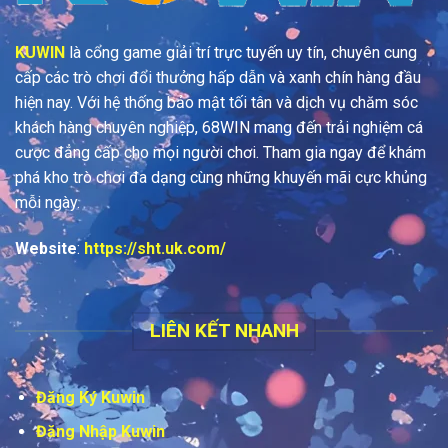
KUWIN
là cổng game giải trí trực tuyến uy tín, chuyên cung
cấp các trò chơi đổi thưởng hấp dẫn và xanh chín hàng đầu
hiện nay. Với hệ thống bảo mật tối tân và dịch vụ chăm sóc
khách hàng chuyên nghiệp, 68WIN mang đến trải nghiệm cá
cược đẳng cấp cho mọi người chơi. Tham gia ngay để khám
phá kho trò chơi đa dạng cùng những khuyến mãi cực khủng
mỗi ngày.
Website
:
https://sht.uk.com/
LIÊN KẾT NHANH
Đăng Ký Kuwin
Đăng Nhập Kuwin